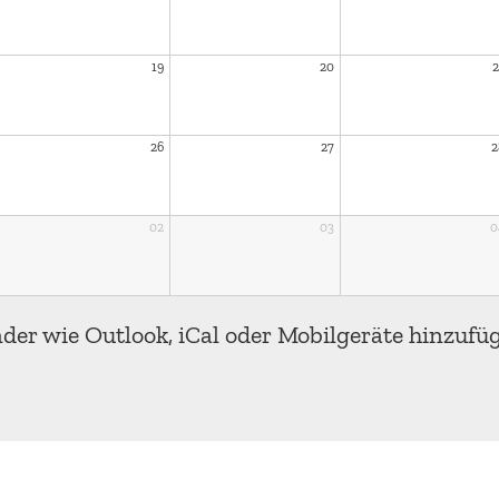
et Beratung
19
20
2
26
27
2
et Beratung
02
03
0
nder wie Outlook, iCal oder Mobilgeräte hinzufü