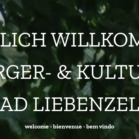
LICH WILLK
RGER- & KULT
AD LIEBENZE
welcome - bienvenue - bem vindo