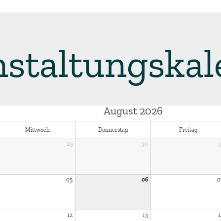
nstaltungskal
August 2026
Mittwoch
Donnerstag
Freitag
29
30
3
et Beratung
05
06
0
12
13
1