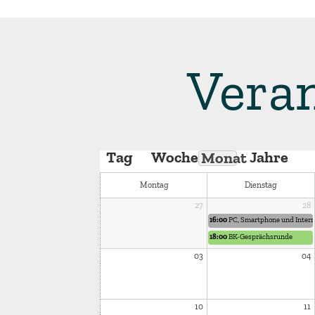
Vera
Tag
Woche
Jahre
Monat
Montag
Dienstag
27
28
16:00
PC, Smartphone und Intern
18:00
BK-Gesprächsrunde
03
04
10
11