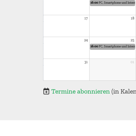
16:00
PC, Smartphone und Intern
17
18
24
25
16:00
PC, Smartphone und Intern
31
01
Termine abonnieren
(in Kale