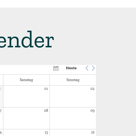
ender
Heute
Samstag
Sonntag
1
01
02
7
08
09
4
15
16