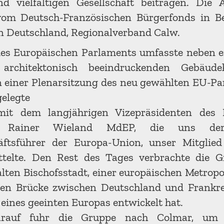
d vielfältigen Gesellschaft beitragen. Die
vom Deutsch-Französischen Bürgerfonds in B
 Deutschland, Regionalverband Calw.
es Europäischen Parlaments umfasste neben e
architektonisch beeindruckenden Gebäude
 einer Plenarsitzung des neu gewählten EU-P
gelegte
mit dem langjährigen Vizepräsidenten des 
s, Rainer Wieland MdEP, die uns der
ftsführer der Europa-Union, unser Mitglie
ttelte. Den Rest des Tages verbrachte die 
alten Bischofsstadt, einer europäischen Metropol
gen Brücke zwischen Deutschland und Frank
eines geeinten Europas entwickelt hat.
auf fuhr die Gruppe nach Colmar, um