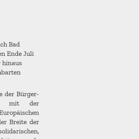
ich Bad
ten Ende Juli
 hinaus
hbarten
 der Bürger-
on mit der
uropäischen
er Breite der
lidarischen,