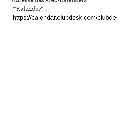
""Kalender"":